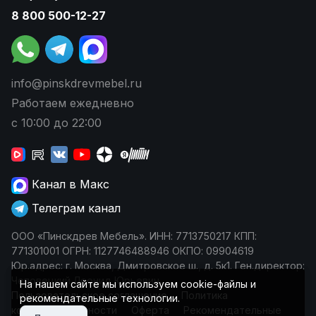
8 800 500-12-27
info@pinskdrevmebel.ru
Работаем ежедневно
с 10:00 до 22:00
Канал в Макс
Телеграм канал
ООО «Пинскдрев Мебель». ИНН: 7713750217 КПП:
771301001 ОГРН: 1127746488946 ОКПО: 09904619
Юр.адрес: г. Москва, Дмитровское ш., д. 5к1. Ген.директор:
Чеповецкий Леонид Юрьевич
На нашем сайте мы используем cookie-файлы и
Пользовательское соглашение
Политика
рекомендательные технологии.
конфиденциальности
Оферта
Рекомендательные