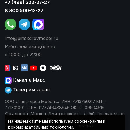
+7 (499) 322-27-27
8 800 500-12-27
info@pinskdrevmebel.ru
Работаем ежедневно
с 10:00 до 22:00
Канал в Макс
Телеграм канал
ООО «Пинскдрев Мебель». ИНН: 7713750217 КПП:
771301001 ОГРН: 1127746488946 ОКПО: 09904619
Юр.адрес: г. Москва, Дмитровское ш., д. 5к1. Ген.директор:
Чеповецкий Леонид Юрьевич
На нашем сайте мы используем cookie-файлы и
Пользовательское соглашение
Политика
рекомендательные технологии.