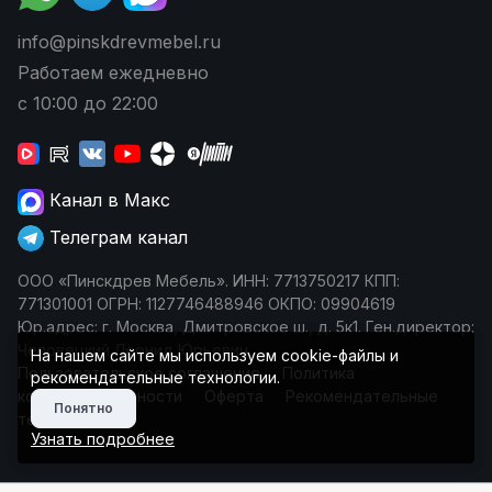
info@pinskdrevmebel.ru
Работаем ежедневно
с 10:00 до 22:00
Канал в Макс
Телеграм канал
ООО «Пинскдрев Мебель». ИНН: 7713750217 КПП:
771301001 ОГРН: 1127746488946 ОКПО: 09904619
Юр.адрес: г. Москва, Дмитровское ш., д. 5к1. Ген.директор:
Чеповецкий Леонид Юрьевич
На нашем сайте мы используем cookie-файлы и
Пользовательское соглашение
Политика
рекомендательные технологии.
конфиденциальности
Оферта
Рекомендательные
Понятно
технологии
Узнать подробнее