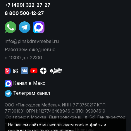
+7 (499) 322-27-27
8 800 500-12-27
info@pinskdrevmebel.ru
Работаем ежедневно
с 10:00 до 22:00
Канал в Макс
Телеграм канал
ООО «Пинскдрев Мебель». ИНН: 7713750217 КПП:
771301001 ОГРН: 1127746488946 ОКПО: 09904619
Юр.адрес: г. Москва, Дмитровское ш., д. 5к1. Ген.директор:
Чеповецкий Леонид Юрьевич
На нашем сайте мы используем cookie-файлы и
Пользовательское соглашение
Политика
рекомендательные технологии.